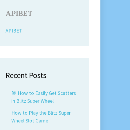
APIBET
APIBET
Recent Posts
🎯 How to Easily Get Scatters
in Blitz Super Wheel
How to Play the Blitz Super
Wheel Slot Game