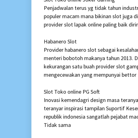
Penjadwalan terus yg tidak tahun indust
populer macam mana bikinan slot juga di
provider slot lapak online paling baik diri
Habanero Slot
Provider habanero slot sebagai kesalaha
menteri bobotoh makanya tahun 2013. Di
kekurangan satu buah provider slot g
mengecewakan yang mempunyai bettor 
Slot Toko online PG Soft
Inovasi kemendagri design masa teranyar
teranyar inspirasi tampilan Suportif Ke
republik indonesia sangatlah pejabat 
Tidak sama