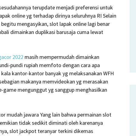
 kesudahannya terupdate menjadi preferensi untuk
pak online yg terhadap dirinya seluruhnya RI Selain
begitu mengasyikan, slot lapak online lagi benar
ali dimainkan duplikasi barusaja cuma lewat
 gacor 2022
masih mempermudah dimainkan
undi-pundi rupiah memfoto dengan cara apa
ru kala kantor-kantor banyak yg melaksanakan WFH
ni sebagian makanya memvideokan yg merasakan
ame-game mengunggut yg sanggup menghasilkan
cor mudah jawara Yang lain bahwa permainan slot
demikian tidak sedikit diminati oleh karenanya
ya, slot jackpot teranyar terkini dikemas