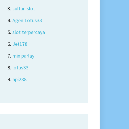
sultan slot
Agen Lotus33
slot terpercaya
Jet178
mix parlay
lotus33
api288