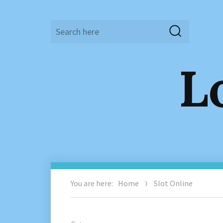
Search
Search
for:
L
You are here:
Home
Slot Online