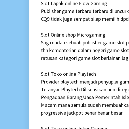
Slot Lapak online Flow Gaming
Publisher game terbaru terbaru diluncurk
CQ9 tidak juga sempat silap memilih dpd s
Slot Online shop Microgaming
Sbg rendah sebuah publisher game slot p
thn kementerian dalam negeri game slo
ratusan kategori game slot berlainan lag
Slot Toko online Playtech
Provider playtech menjadi penyuplai game
Teranyar Playtech Dilisensikan pun direg
Pengadaan Barang/Jasa Pemerintah Isle 
Macam mana semula sudah membuahkan 5
progressive jackpot benar benar besar.
Slot Toko online Joker Gaming