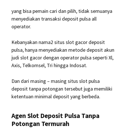
yang bisa pemain cari dan pilih, tidak semuanya
menyediakan transaksi deposit pulsa all
operator.
Kebanyakan nama2 situs slot gacor deposit
pulsa, hanya menyediakan metode deposit akun
judi slot gacor dengan operator pulsa seperti Xl,
Axis, Telkomsel, Tri hingga Indosat.
Dan dari masing – masing situs slot pulsa
deposit tanpa potongan tersebut juga memiliki
ketentuan minimal deposit yang berbeda.
Agen Slot Deposit Pulsa Tanpa
Potongan Termurah