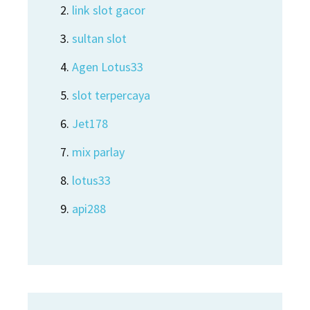
link slot gacor
sultan slot
Agen Lotus33
slot terpercaya
Jet178
mix parlay
lotus33
api288