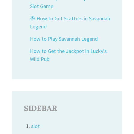
Slot Game
🎯 How to Get Scatters in Savannah
Legend
How to Play Savannah Legend
How to Get the Jackpot in Lucky’s
Wild Pub
SIDEBAR
slot