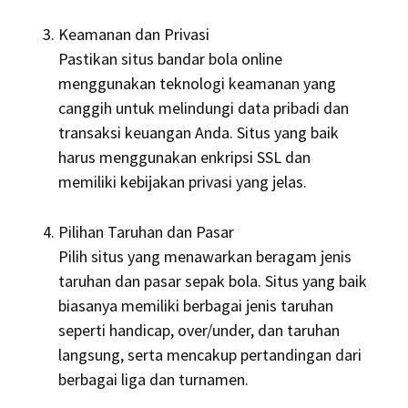
Keamanan dan Privasi
Pastikan situs bandar bola online
menggunakan teknologi keamanan yang
canggih untuk melindungi data pribadi dan
transaksi keuangan Anda. Situs yang baik
harus menggunakan enkripsi SSL dan
memiliki kebijakan privasi yang jelas.
Pilihan Taruhan dan Pasar
Pilih situs yang menawarkan beragam jenis
taruhan dan pasar sepak bola. Situs yang baik
biasanya memiliki berbagai jenis taruhan
seperti handicap, over/under, dan taruhan
langsung, serta mencakup pertandingan dari
berbagai liga dan turnamen.