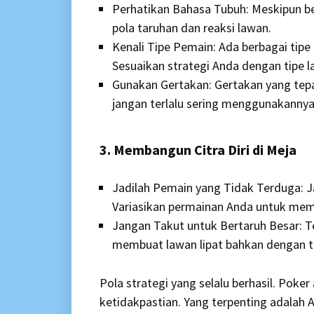
Perhatikan Bahasa Tubuh: Meskipun be
pola taruhan dan reaksi lawan.
Kenali Tipe Pemain: Ada berbagai tipe 
Sesuaikan strategi Anda dengan tipe 
Gunakan Gertakan: Gertakan yang tep
jangan terlalu sering menggunakannya
3. Membangun Citra Diri di Meja
Jadilah Pemain yang Tidak Terduga: J
Variasikan permainan Anda untuk mem
Jangan Takut untuk Bertaruh Besar: T
membuat lawan lipat bahkan dengan t
Pola strategi yang selalu berhasil. Pok
ketidakpastian. Yang terpenting adalah 