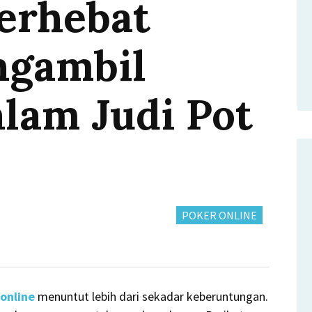
erhebat
ngambil
dalam Judi Pot
CATEGORIES:
POKER ONLINE
 online
menuntut lebih dari sekadar keberuntungan.