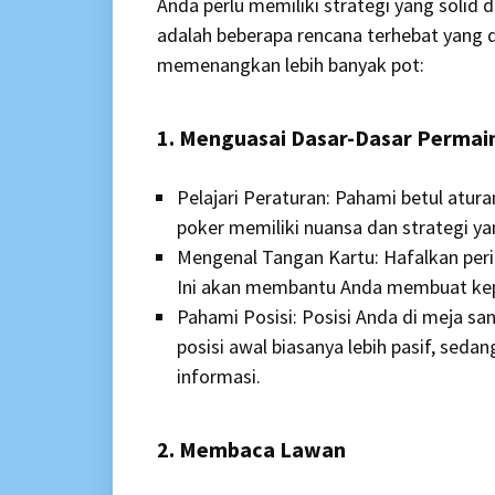
Anda perlu memiliki strategi yang soli
adalah beberapa rencana terhebat yang 
memenangkan lebih banyak pot:
1. Menguasai Dasar-Dasar Permai
Pelajari Peraturan: Pahami betul atur
poker memiliki nuansa dan strategi ya
Mengenal Tangan Kartu: Hafalkan perin
Ini akan membantu Anda membuat kepu
Pahami Posisi: Posisi Anda di meja s
posisi awal biasanya lebih pasif, sedan
informasi.
2. Membaca Lawan