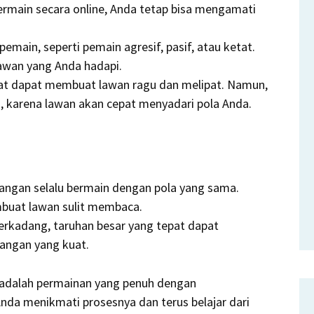
rmain secara online, Anda tetap bisa mengamati
pemain, seperti pemain agresif, pasif, atau ketat.
lawan yang Anda hadapi.
at dapat membuat lawan ragu dan melipat. Namun,
, karena lawan akan cepat menyadari pola Anda.
angan selalu bermain dengan pola yang sama.
buat lawan sulit membaca.
erkadang, taruhan besar yang tepat dapat
angan yang kuat.
er adalah permainan yang penuh dengan
Anda menikmati prosesnya dan terus belajar dari