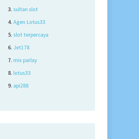
sultan slot
Agen Lotus33
slot terpercaya
Jet178
mix parlay
lotus33
api288