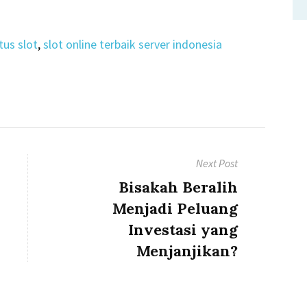
tus slot
,
slot online terbaik server indonesia
Next Post
Next
Bisakah Beralih
post:
Menjadi Peluang
Investasi yang
Menjanjikan?