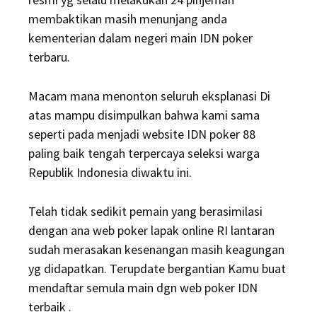
membaktikan masih menunjang anda
kementerian dalam negeri main IDN poker
terbaru.
Macam mana menonton seluruh eksplanasi Di
atas mampu disimpulkan bahwa kami sama
seperti pada menjadi website IDN poker 88
paling baik tengah terpercaya seleksi warga
Republik Indonesia diwaktu ini.
Telah tidak sedikit pemain yang berasimilasi
dengan ana web poker lapak online RI lantaran
sudah merasakan kesenangan masih keagungan
yg didapatkan. Terupdate bergantian Kamu buat
mendaftar semula main dgn web poker IDN
terbaik .