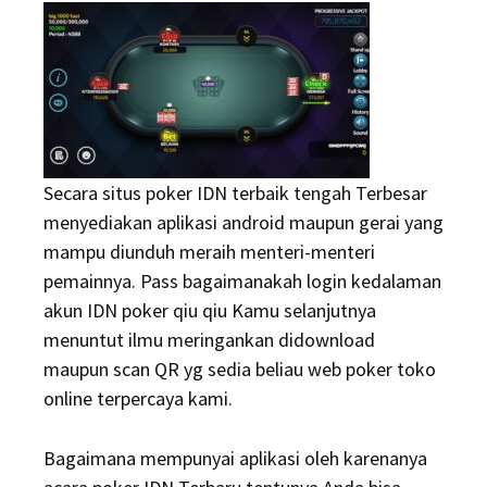
Secara situs poker IDN terbaik tengah Terbesar
menyediakan aplikasi android maupun gerai yang
mampu diunduh meraih menteri-menteri
pemainnya. Pass bagaimanakah login kedalaman
akun IDN poker qiu qiu Kamu selanjutnya
menuntut ilmu meringankan didownload
maupun scan QR yg sedia beliau web poker toko
online terpercaya kami.
Bagaimana mempunyai aplikasi oleh karenanya