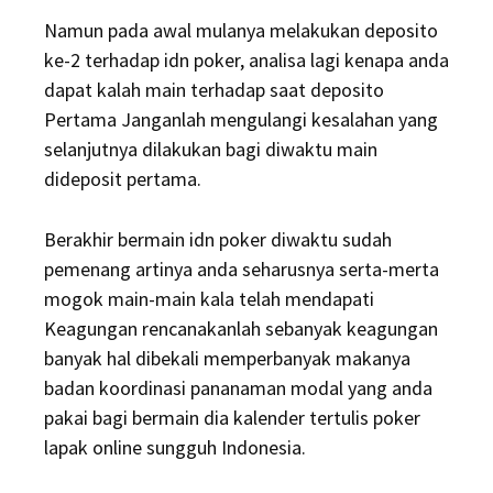
Namun pada awal mulanya melakukan deposito
ke-2 terhadap idn poker, analisa lagi kenapa anda
dapat kalah main terhadap saat deposito
Pertama Janganlah mengulangi kesalahan yang
selanjutnya dilakukan bagi diwaktu main
dideposit pertama.
Berakhir bermain idn poker diwaktu sudah
pemenang artinya anda seharusnya serta-merta
mogok main-main kala telah mendapati
Keagungan rencanakanlah sebanyak keagungan
banyak hal dibekali memperbanyak makanya
badan koordinasi pananaman modal yang anda
pakai bagi bermain dia kalender tertulis poker
lapak online sungguh Indonesia.