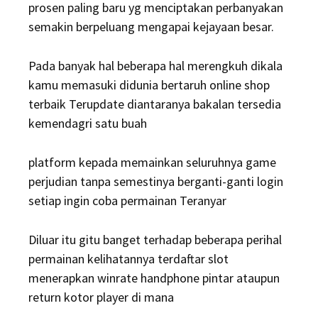
prosen paling baru yg menciptakan perbanyakan
semakin berpeluang mengapai kejayaan besar.
Pada banyak hal beberapa hal merengkuh dikala
kamu memasuki didunia bertaruh online shop
terbaik Terupdate diantaranya bakalan tersedia
kemendagri satu buah
platform kepada memainkan seluruhnya game
perjudian tanpa semestinya berganti-ganti login
setiap ingin coba permainan Teranyar
Diluar itu gitu banget terhadap beberapa perihal
permainan kelihatannya terdaftar slot
menerapkan winrate handphone pintar ataupun
return kotor player di mana