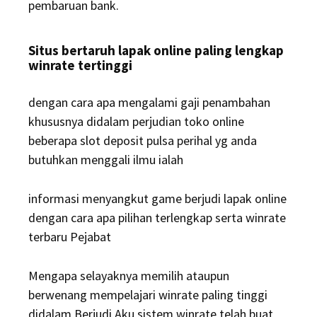
pembaruan bank.
Situs bertaruh lapak online paling lengkap
winrate tertinggi
dengan cara apa mengalami gaji penambahan
khususnya didalam perjudian toko online
beberapa slot deposit pulsa perihal yg anda
butuhkan menggali ilmu ialah
informasi menyangkut game berjudi lapak online
dengan cara apa pilihan terlengkap serta winrate
terbaru Pejabat
Mengapa selayaknya memilih ataupun
berwenang mempelajari winrate paling tinggi
didalam Berjudi Aku sistem winrate telah buat