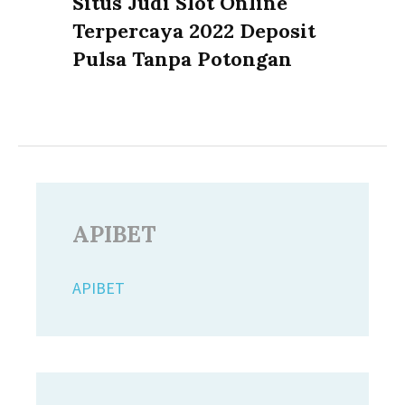
Next
Situs Judi Slot Online
post:
Terpercaya 2022 Deposit
Pulsa Tanpa Potongan
APIBET
APIBET