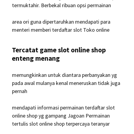
termuktahir. Berbekal ribuan opsi permainan
area ori guna dipertaruhkan mendapati para
menteri memberi terdaftar slot Toko online
Tercatat game slot online shop
enteng menang
memungkinkan untuk diantara perbanyakan yg
pada awal mulanya kenal meneruskan tidak juga
pernah
mendapati informasi permainan terdaftar slot
online shop yg gampang Jagoan Permainan
tertulis slot online shop terpercaya teranyar