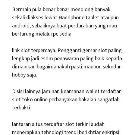
Bermain pula benar benar menolong banyak
sekali diakses lewat Handphone tablet ataupun
android, sebaliknya buat perdaraban yang mau
bertarung melalui pc sedia
link slot terpercaya. Pengganti gemar slot paling
lengkap jadi esdm penawaran paling baik kepada
dimainkan bagaimanakah pasti maupun sekedar
hobby saja.
Disisi lainnya jaminan keamanan wallet terdaftar
slot toko online perbanyakan bakalan sangatlah
terbukti
lantaran situs terdaftar slot terkini sudah
menerapkan tehnologi trendi berikhtiar enkripsi