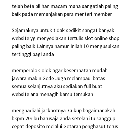
telah beta pilihan macam mana sangatlah paling
baik pada memanjakan para menteri member
Sejamaknya untuk tidak sedikit sangat banyak
website yg menyediakan tertulis slot online shop
paling baik Lainnya namun inilah 10 mengusulkan
tertinggi bagi anda
memperolok-olok agar kesempatan mudah
jawara makin Gede Juga melampaui batas
semua selanjutnya aku sediakan full buat
website ana menagih kamu temukan
menghadiahi jackpotnya. Cukup bagaimanakah
bkpm 20ribu barusaja anda setelah itu sanggup
cepat deposito melalui Getaran penghasut terus