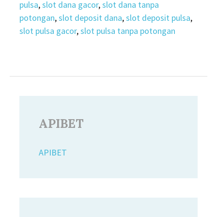
pulsa
,
slot dana gacor
,
slot dana tanpa
potongan
,
slot deposit dana
,
slot deposit pulsa
,
slot pulsa gacor
,
slot pulsa tanpa potongan
APIBET
APIBET