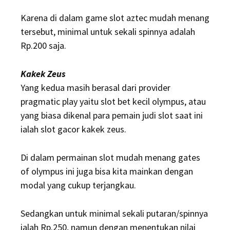
Karena di dalam game slot aztec mudah menang
tersebut, minimal untuk sekali spinnya adalah
Rp.200 saja.
Kakek Zeus
Yang kedua masih berasal dari provider
pragmatic play yaitu slot bet kecil olympus, atau
yang biasa dikenal para pemain judi slot saat ini
ialah slot gacor kakek zeus.
Di dalam permainan slot mudah menang gates
of olympus ini juga bisa kita mainkan dengan
modal yang cukup terjangkau.
Sedangkan untuk minimal sekali putaran/spinnya
ialah Rp.250, namun dengan menentukan nilai