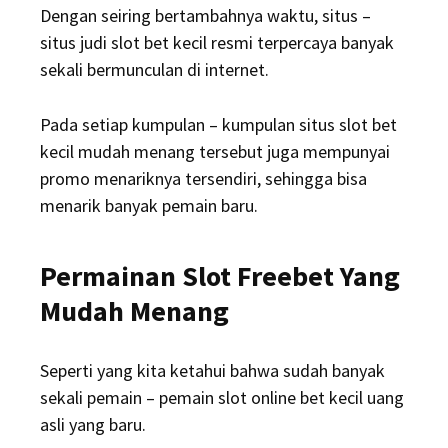
Dengan seiring bertambahnya waktu, situs –
situs judi slot bet kecil resmi terpercaya banyak
sekali bermunculan di internet.
Pada setiap kumpulan – kumpulan situs slot bet
kecil mudah menang tersebut juga mempunyai
promo menariknya tersendiri, sehingga bisa
menarik banyak pemain baru.
Permainan Slot Freebet Yang
Mudah Menang
Seperti yang kita ketahui bahwa sudah banyak
sekali pemain – pemain slot online bet kecil uang
asli yang baru.