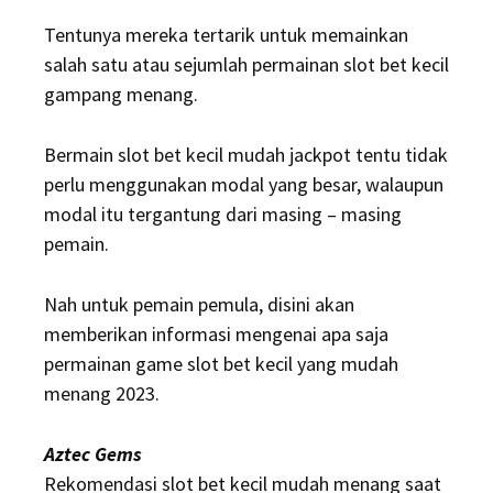
Tentunya mereka tertarik untuk memainkan
salah satu atau sejumlah permainan slot bet kecil
gampang menang.
Bermain slot bet kecil mudah jackpot tentu tidak
perlu menggunakan modal yang besar, walaupun
modal itu tergantung dari masing – masing
pemain.
Nah untuk pemain pemula, disini akan
memberikan informasi mengenai apa saja
permainan game slot bet kecil yang mudah
menang 2023.
Aztec Gems
Rekomendasi slot bet kecil mudah menang saat