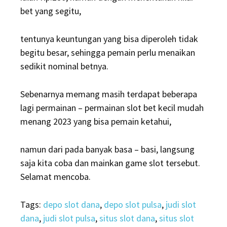
bet yang segitu,
tentunya keuntungan yang bisa diperoleh tidak
begitu besar, sehingga pemain perlu menaikan
sedikit nominal betnya.
Sebenarnya memang masih terdapat beberapa
lagi permainan – permainan slot bet kecil mudah
menang 2023 yang bisa pemain ketahui,
namun dari pada banyak basa – basi, langsung
saja kita coba dan mainkan game slot tersebut.
Selamat mencoba.
Tags:
depo slot dana
,
depo slot pulsa
,
judi slot
dana
,
judi slot pulsa
,
situs slot dana
,
situs slot