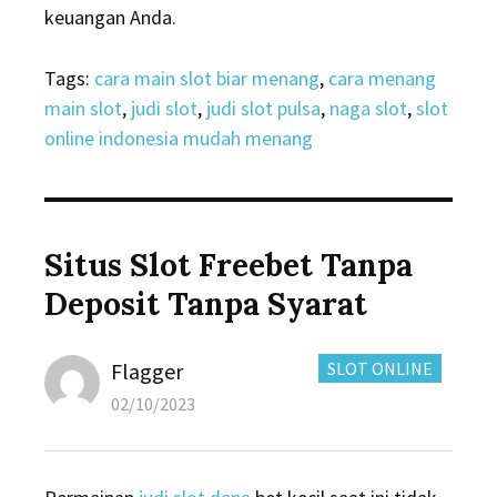
keuangan Anda.
Tags:
cara main slot biar menang
,
cara menang
main slot
,
judi slot
,
judi slot pulsa
,
naga slot
,
slot
online indonesia mudah menang
Situs Slot Freebet Tanpa
Deposit Tanpa Syarat
Author
CATEGORIES:
Flagger
SLOT ONLINE
Posted
02/10/2023
on