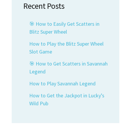
Recent Posts
🎯 How to Easily Get Scatters in
Blitz Super Wheel
How to Play the Blitz Super Wheel
Slot Game
🎯 How to Get Scatters in Savannah
Legend
How to Play Savannah Legend
How to Get the Jackpot in Lucky’s
Wild Pub