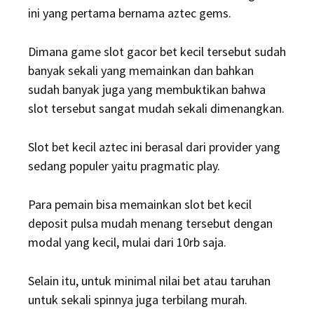
ini yang pertama bernama aztec gems.
Dimana game slot gacor bet kecil tersebut sudah
banyak sekali yang memainkan dan bahkan
sudah banyak juga yang membuktikan bahwa
slot tersebut sangat mudah sekali dimenangkan.
Slot bet kecil aztec ini berasal dari provider yang
sedang populer yaitu pragmatic play.
Para pemain bisa memainkan slot bet kecil
deposit pulsa mudah menang tersebut dengan
modal yang kecil, mulai dari 10rb saja.
Selain itu, untuk minimal nilai bet atau taruhan
untuk sekali spinnya juga terbilang murah.