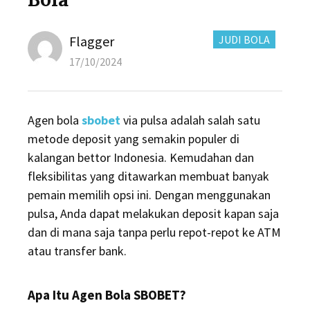
Author
CATEGORIES:
Flagger
JUDI BOLA
Posted
17/10/2024
on
Agen bola
sbobet
via pulsa adalah salah satu
metode deposit yang semakin populer di
kalangan bettor Indonesia. Kemudahan dan
fleksibilitas yang ditawarkan membuat banyak
pemain memilih opsi ini. Dengan menggunakan
pulsa, Anda dapat melakukan deposit kapan saja
dan di mana saja tanpa perlu repot-repot ke ATM
atau transfer bank.
Apa Itu Agen Bola SBOBET?