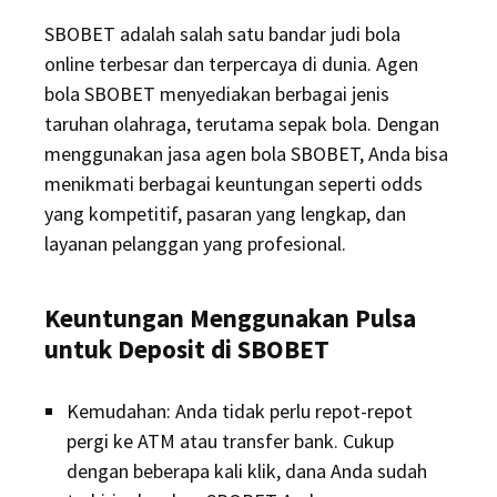
SBOBET adalah salah satu bandar judi bola
online terbesar dan terpercaya di dunia. Agen
bola SBOBET menyediakan berbagai jenis
taruhan olahraga, terutama sepak bola. Dengan
menggunakan jasa agen bola SBOBET, Anda bisa
menikmati berbagai keuntungan seperti odds
yang kompetitif, pasaran yang lengkap, dan
layanan pelanggan yang profesional.
Keuntungan Menggunakan Pulsa
untuk Deposit di SBOBET
Kemudahan: Anda tidak perlu repot-repot
pergi ke ATM atau transfer bank. Cukup
dengan beberapa kali klik, dana Anda sudah