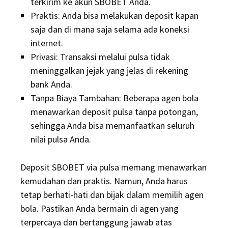
terkirim ke akun SBOBET Anda.
Praktis: Anda bisa melakukan deposit kapan
saja dan di mana saja selama ada koneksi
internet.
Privasi: Transaksi melalui pulsa tidak
meninggalkan jejak yang jelas di rekening
bank Anda.
Tanpa Biaya Tambahan: Beberapa agen bola
menawarkan deposit pulsa tanpa potongan,
sehingga Anda bisa memanfaatkan seluruh
nilai pulsa Anda.
Deposit SBOBET via pulsa memang menawarkan
kemudahan dan praktis. Namun, Anda harus
tetap berhati-hati dan bijak dalam memilih agen
bola. Pastikan Anda bermain di agen yang
terpercaya dan bertanggung jawab atas