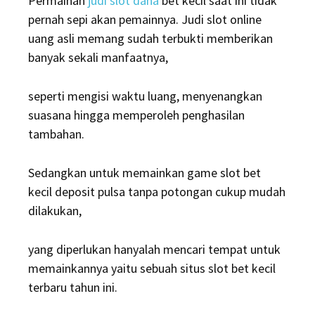
Permainan
judi slot dana
bet kecil saat ini tidak
pernah sepi akan pemainnya. Judi slot online
uang asli memang sudah terbukti memberikan
banyak sekali manfaatnya,
seperti mengisi waktu luang, menyenangkan
suasana hingga memperoleh penghasilan
tambahan.
Sedangkan untuk memainkan game slot bet
kecil deposit pulsa tanpa potongan cukup mudah
dilakukan,
yang diperlukan hanyalah mencari tempat untuk
memainkannya yaitu sebuah situs slot bet kecil
terbaru tahun ini.