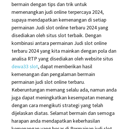
bermain dengan tips dan trik untuk
memenangkan judi online terpercaya 2024,
supaya mendapatkan kemenangan di setiap
permainan Judi slot online terbaru 2024 yang
disediakan oleh situs slot terbaik. Dengan
kombinasi antara permainan Judi slot online
terbaru 2024 yang kita mainkan dengan pola dan
analisa RTP yang disediakan oleh website situs
dewa33 slot
, dapat memberikan hasil
kemenangan dan pengalaman bermain
permainan judi slot online terbaru.
Keberuntungan memang selalu ada, namun anda
juga dapat meningkatkan kesempatan menang
dengan cara mengikuti strategi yang telah
dijelaskan diatas. Selamat bermain dan semoga
harapan anda mendapatkan keberhasilan
kemenangan yang besar di Permainan judi slot