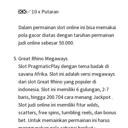
❎❎✅ 10 x Putaran
Dalam permainan slot online ini bisa memakai
pola gacor diatas dengan taruhan permainan
judi online sebesar 50.000.
Great Rhino Megaways
Slot PragmaticPlay dengan tema badak di
savana Afrika. Slot ini adalah versi megaways
dari slot Great Rhino yang populer di
indonesia. Slot ini memiliki 6 gulungan, 2-7
baris, hingga 200.704 cara menang Jackpot .
Slot judi online ini memiliki fitur wilds,
scatters, free spins, tumbling reels, dan bonus
bet. Untuk memainkan permainan ini harus
menggunakan pola sebagai berikut :