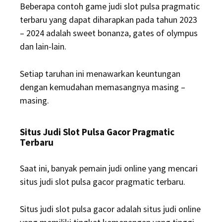
Beberapa contoh game judi slot pulsa pragmatic
terbaru yang dapat diharapkan pada tahun 2023
– 2024 adalah sweet bonanza, gates of olympus
dan lain-lain.
Setiap taruhan ini menawarkan keuntungan
dengan kemudahan memasangnya masing –
masing.
Situs Judi Slot Pulsa Gacor Pragmatic
Terbaru
Saat ini, banyak pemain judi online yang mencari
situs judi slot pulsa gacor pragmatic terbaru.
Situs judi slot pulsa gacor adalah situs judi online