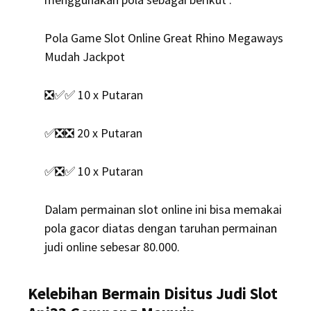
Pola Game Slot Online Great Rhino Megaways
Mudah Jackpot
❎✅✅ 10 x Putaran
✅❎❎ 20 x Putaran
✅❎✅ 10 x Putaran
Dalam permainan slot online ini bisa memakai
pola gacor diatas dengan taruhan permainan
judi online sebesar 80.000.
Kelebihan Bermain Disitus Judi Slot