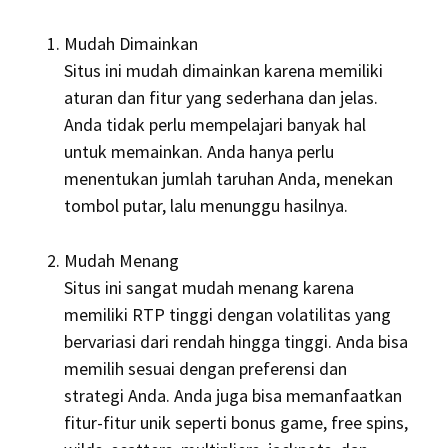
Mudah Dimainkan
Situs ini mudah dimainkan karena memiliki
aturan dan fitur yang sederhana dan jelas.
Anda tidak perlu mempelajari banyak hal
untuk memainkan. Anda hanya perlu
menentukan jumlah taruhan Anda, menekan
tombol putar, lalu menunggu hasilnya.
Mudah Menang
Situs ini sangat mudah menang karena
memiliki RTP tinggi dengan volatilitas yang
bervariasi dari rendah hingga tinggi. Anda bisa
memilih sesuai dengan preferensi dan
strategi Anda. Anda juga bisa memanfaatkan
fitur-fitur unik seperti bonus game, free spins,