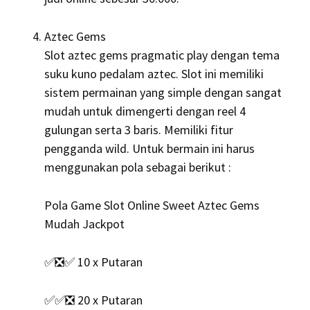
Aztec Gems
Slot aztec gems pragmatic play dengan tema
suku kuno pedalam aztec. Slot ini memiliki
sistem permainan yang simple dengan sangat
mudah untuk dimengerti dengan reel 4
gulungan serta 3 baris. Memiliki fitur
pengganda wild. Untuk bermain ini harus
menggunakan pola sebagai berikut :
Pola Game Slot Online Sweet Aztec Gems
Mudah Jackpot
✅❎✅ 10 x Putaran
✅✅❎ 20 x Putaran