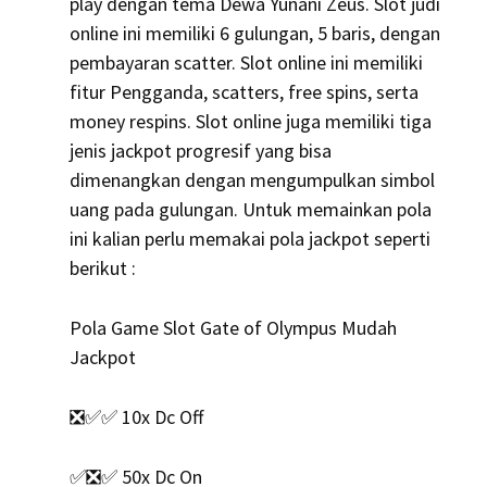
play dengan tema Dewa Yunani Zeus. Slot judi
online ini memiliki 6 gulungan, 5 baris, dengan
pembayaran scatter. Slot online ini memiliki
fitur Pengganda, scatters, free spins, serta
money respins. Slot online juga memiliki tiga
jenis jackpot progresif yang bisa
dimenangkan dengan mengumpulkan simbol
uang pada gulungan. Untuk memainkan pola
ini kalian perlu memakai pola jackpot seperti
berikut :
Pola Game Slot Gate of Olympus Mudah
Jackpot
❎✅✅ 10x Dc Off
✅❎✅ 50x Dc On