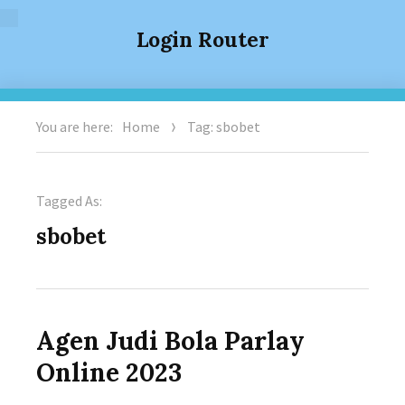
Login Router
You are here:
Home
Tag: sbobet
Tagged As:
sbobet
Agen Judi Bola Parlay
Online 2023