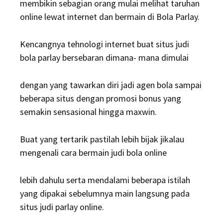
membikin sebagian orang mulai melihat taruhan
online lewat internet dan bermain di Bola Parlay.
Kencangnya tehnologi internet buat situs judi
bola parlay bersebaran dimana- mana dimulai
dengan yang tawarkan diri jadi agen bola sampai
beberapa situs dengan promosi bonus yang
semakin sensasional hingga maxwin.
Buat yang tertarik pastilah lebih bijak jikalau
mengenali cara bermain judi bola online
lebih dahulu serta mendalami beberapa istilah
yang dipakai sebelumnya main langsung pada
situs judi parlay online.