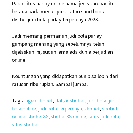
Pada situs parlay online nama jenis taruhan itu
berada pada menu sports atau sportbooks
disitus judi bola parlay terpercaya 2023.
Jadi memang permainan judi bola parlay
gampang menang yang sebelumnya telah
dijelaskan ini, sudah lama ada dunia perjudian
online.
Keuntungan yang didapatkan pun bisa lebih dari
ratusan ribu rupiah. Sampai jumpa.
Tags:
agen sbobet
,
daftar sbobet
,
judi bola
,
judi
bola online
,
judi bola terpercaya
,
sbobet
,
sbobet
online
,
sbobet88
,
sbobet88 online
,
situs judi bola
,
situs sbobet