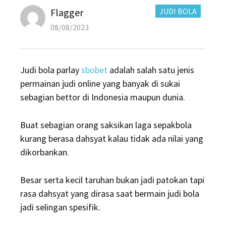
Author
CATEGORIES:
Flagger
JUDI BOLA
Posted
08/08/2023
on
Judi bola parlay
sbobet
adalah salah satu jenis
permainan judi online yang banyak di sukai
sebagian bettor di Indonesia maupun dunia.
Buat sebagian orang saksikan laga sepakbola
kurang berasa dahsyat kalau tidak ada nilai yang
dikorbankan.
Besar serta kecil taruhan bukan jadi patokan tapi
rasa dahsyat yang dirasa saat bermain judi bola
jadi selingan spesifik.